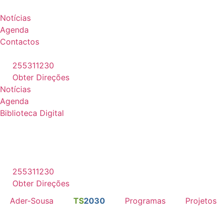
Pular
DLBC-R • PEPAC
– Candidaturas Abertas
•
DLBC
para
Notícias
o
Agenda
conteúdo
Contactos
255311230
Obter Direções
Notícias
Agenda
Biblioteca Digital
255311230
Obter Direções
Ader-Sousa
TS
2030
Programas
Projetos