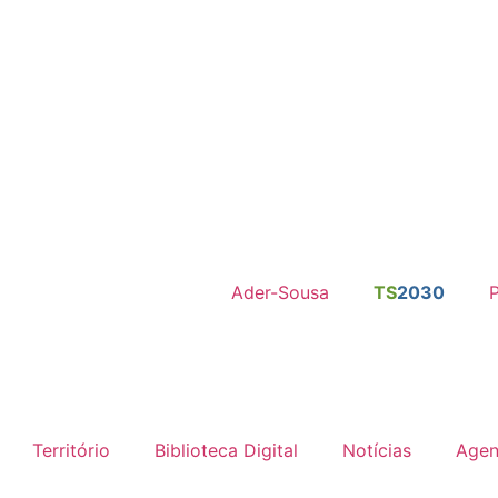
-R • PEPAC
– Candidaturas Abertas
•
DLBC-R 
Ader-Sousa
TS
2030
Território
Biblioteca Digital
Notícias
Age