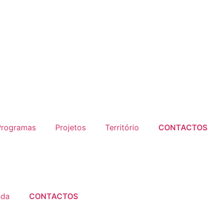
• PEPAC
– Candidaturas Abertas
•
DLBC-R • PE
Programas
Projetos
Território
CONTACTOS
nda
CONTACTOS