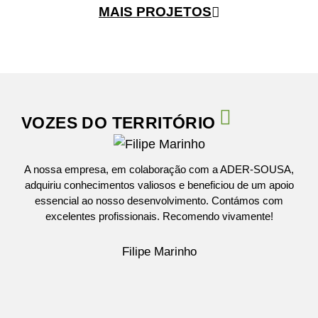
MAIS PROJETOS
VOZES DO TERRITÓRIO
A nossa empresa, em colaboração com a ADER-SOUSA,
A 
adquiriu conhecimentos valiosos e beneficiou de um apoio
essencial ao nosso desenvolvimento. Contámos com
proj
excelentes profissionais. Recomendo vivamente!
mu
noss
fat
Filipe Marinho