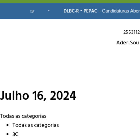
•
DLBC-R • PEPAC
turas Abertas
– Candidaturas Abertas
255311
Ader-Sou
Julho 16, 2024
Todas as categorias
Todas as categorias
3C