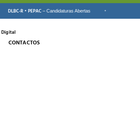
DLBC-R • PEPAC
•
DLBC-R • P
– Candidaturas Abertas
 Digital
CONTACTOS