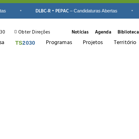
•
DLBC-R • PEPAC
•
– Candidaturas Abertas
230
Obter Direções
Notícias
Agenda
Biblioteca
sa
Programas
Projetos
Território
TS
2030