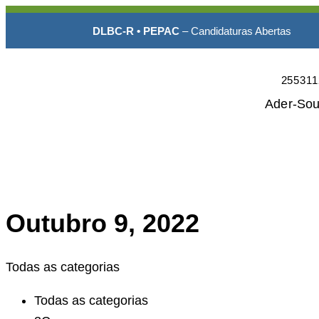
s
•
DLBC-R • PEPAC
– Candidaturas Abertas
•
255311
Ader-So
Outubro 9, 2022
Todas as categorias
Todas as categorias