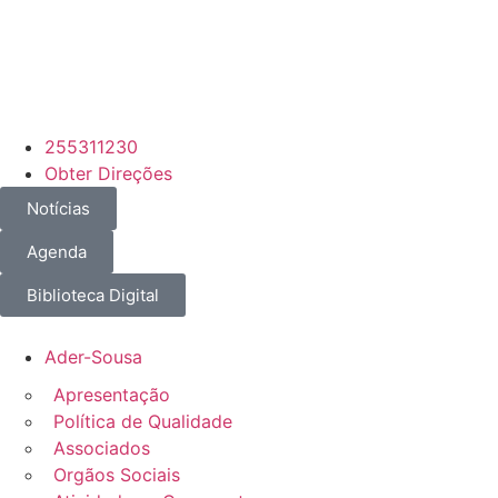
PEPAC
– Candidaturas Abertas
•
DLBC-R • PEP
255311230
Obter Direções
Notícias
Agenda
Biblioteca Digital
Ader-Sousa
Apresentação
Política de Qualidade
Associados
Orgãos Sociais