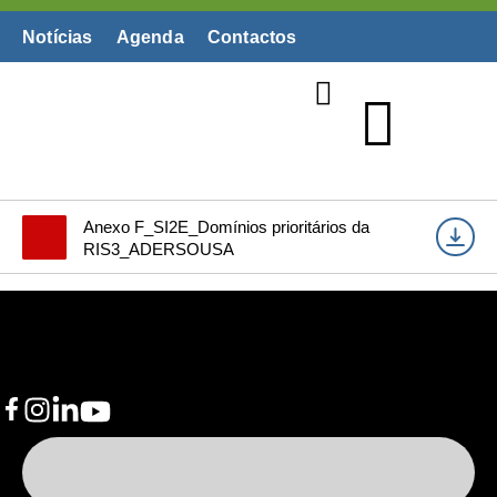
Notícias
Agenda
Contactos
Biblioteca Digital
Anexo F_SI2E_Domínios prioritários da
RIS3_ADERSOUSA