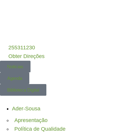
LBC-R • PEPAC
– Candidaturas Abertas
•
DLB
255311230
Obter Direções
Notícias
Agenda
Biblioteca Digital
Ader-Sousa
Apresentação
Política de Qualidade