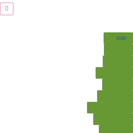
TS
2030
Agenda
Notícias
Ader-Sousa
Território
Programas
Biblioteca Digital
Mapa do Site
Contactos