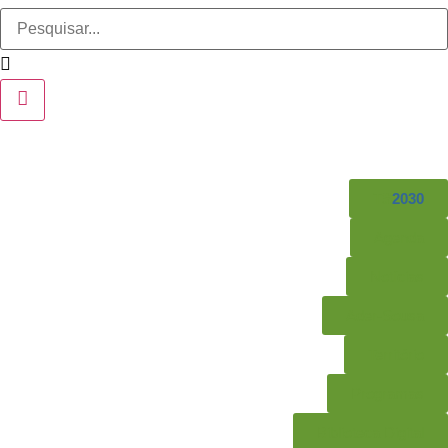
TS
2030
Agenda
Notícias
Ader-Sousa
Território
Programas
Biblioteca Digital