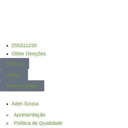
C-R • PEPAC
– Candidaturas Abertas
•
DLBC
255311230
Obter Direções
Notícias
Agenda
Biblioteca Digital
Ader-Sousa
Apresentação
Política de Qualidade