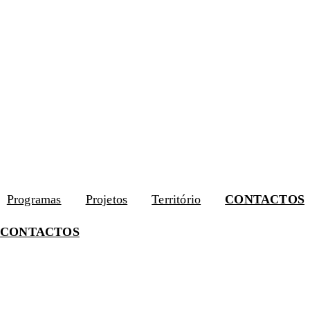
•
DLBC-R • PEPAC
– Candidaturas Abertas
•
DL
Programas
Projetos
Território
CONTACTOS
CONTACTOS