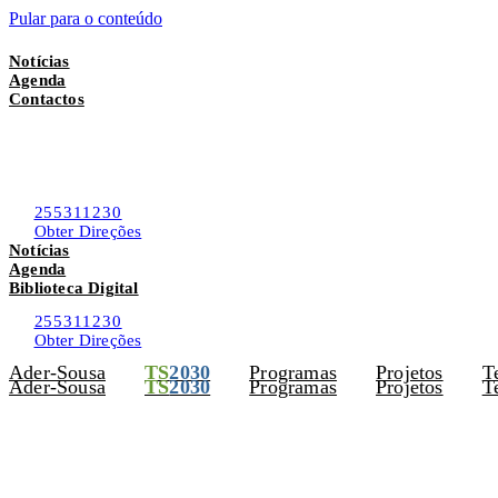
Pular para o conteúdo
– Candidaturas Abertas
•
DLBC-R • PEPAC
– Candidatura
Notícias
Agenda
Contactos
255311230
Obter Direções
Notícias
Agenda
Biblioteca Digital
255311230
Obter Direções
Ader-Sousa
TS
2030
Programas
Projetos
Te
Ader-Sousa
TS
2030
Programas
Projetos
Te