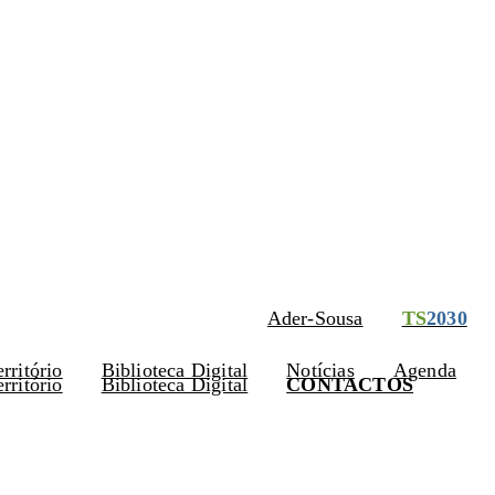
s Abertas
•
DLBC-R • PEPAC
– Candidaturas Abertas
Ader-Sousa
TS
2030
rritório
Biblioteca Digital
Notícias
Agenda
rritório
Biblioteca Digital
CONTACTOS