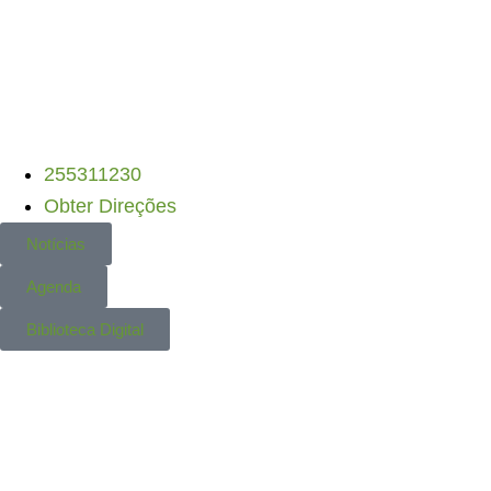
DLBC-R • PEPAC
– Candidaturas Abertas
•
D
255311230
Obter Direções
Notícias
Agenda
Biblioteca Digital