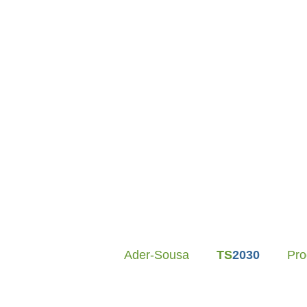
LBC-R • PEPAC
– Candidaturas Abertas
•
DL
Ader-Sousa
TS
2030
Pr