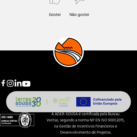
Gostei
Não gostei
A ADER-SOUSA é certificada pela Bureau
Veritas, segundo a norma NP EN ISO 9001:2015,
na Gestão de Incentivos Financeiros e
Desenvolvimento de Projetos.