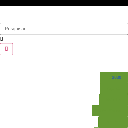
TS
2030
Agenda
Notícias
Ader-Sousa
Território