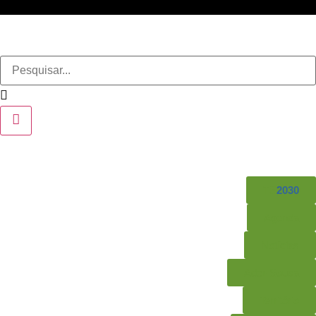
TS
2030
Agenda
Notícias
Ader-Sousa
Território