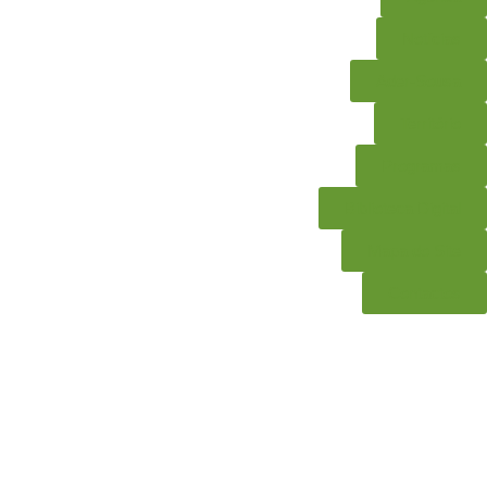
Notícias
Ader-Sousa
Território
Programas
Biblioteca Digital
Mapa do Site
Contactos