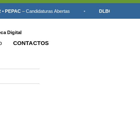
 PEPAC
– Candidaturas Abertas
•
DLBC-R • PEPAC
– C
eca Digital
o
CONTACTOS