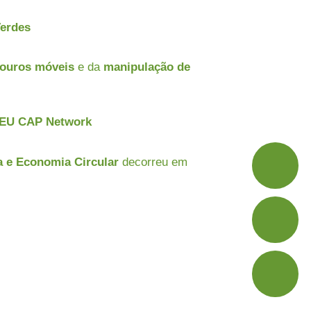
Verdes
douros móveis
e da
manipulação de
a EU CAP Network
 e Economia Circular
decorreu em