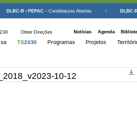
DLBC-R • PEPAC
– Candidaturas Abertas
•
DLBC-R •
Notícias
Agenda
Bibliot
230
Obter Direções
usa
TS
2030
Programas
Projetos
Territóri
_2018_v2023-10-12