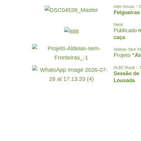
Ader-Sousa
G
Felgueiras
Geral
Publicado
n
caça
Aldeias Sem Fr
Projeto
“Al
DLBC-Rural
Sessão de
Lousada