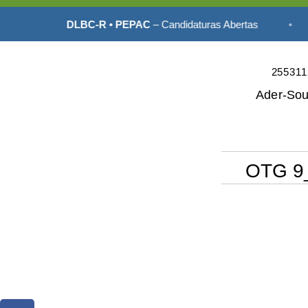
•
DLBC-R • PEPAC
– Candidaturas Abertas
•
255311
Ader-So
OTG 9