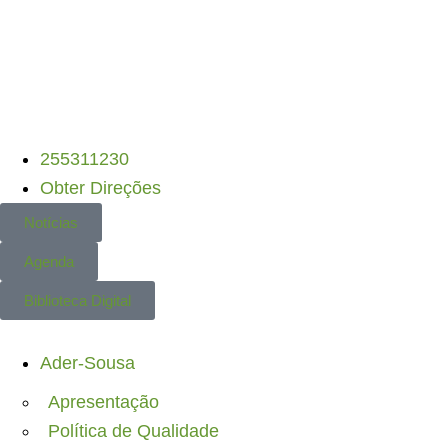
 • PEPAC
– Candidaturas Abertas
•
DLBC-R •
255311230
Obter Direções
Notícias
Agenda
Biblioteca Digital
Ader-Sousa
Apresentação
Política de Qualidade