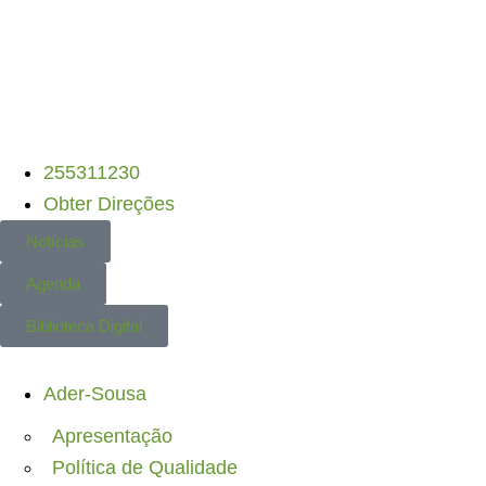
C-R • PEPAC
– Candidaturas Abertas
•
DLBC
255311230
Obter Direções
Notícias
Agenda
Biblioteca Digital
Ader-Sousa
Apresentação
Política de Qualidade