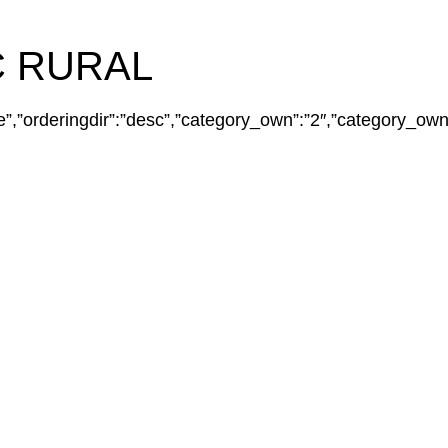
C RURAL
”:”title”,”orderingdir”:”desc”,”category_own”:”2″,”catego