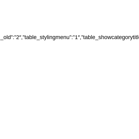
ry_own_old”:”2″,”table_stylingmenu”:”1″,”table_showcatego