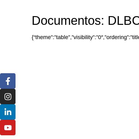
Documentos:
DLB
{“theme”:”table”,”visibility”:”0″,”ordering