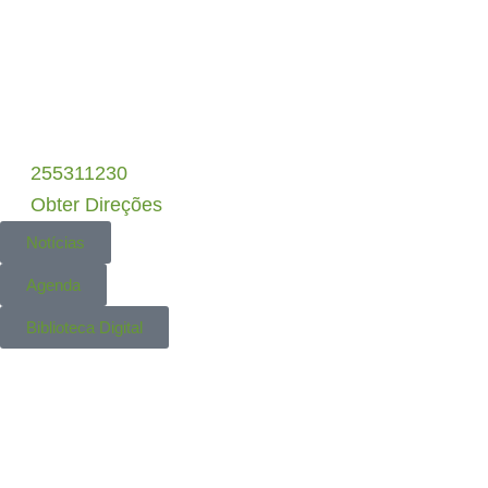
DLBC-R • PEPAC
– Candidaturas Abertas
•
255311230
Obter Direções
Notícias
Agenda
Biblioteca Digital