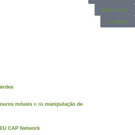
Mapa do Site
Contactos
Verdes
douros móveis
e da
manipulação de
a EU CAP Network