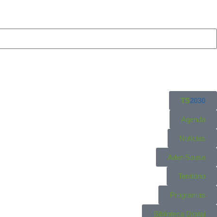
TS
2030
Agenda
Notícias
Ader-Sousa
Território
Programas
Biblioteca Digital