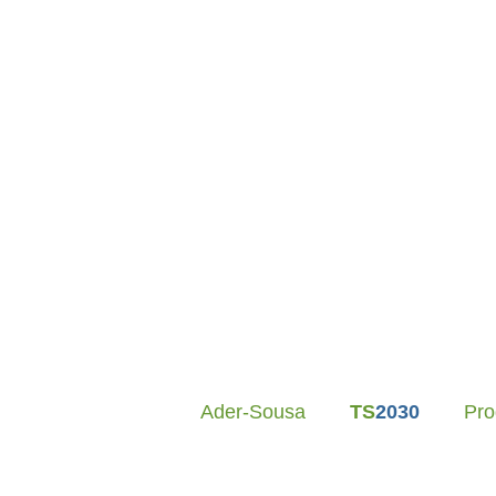
DLBC-R • PEPAC
– Candidaturas Abertas
•
Ader-Sousa
TS
2030
Pr